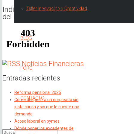
Indicadores Económicos
Taller Innovación y Creatividad
del Día
BLOG
Noticias Financieras
FORO
Entradas recientes
Reforma pensional 2025
CONTACTO
Cómo despedir a un empleado sin
justa causa y sin que le cueste una
demanda
Acoso laboral en pymes
Dónde poner los excedentes de