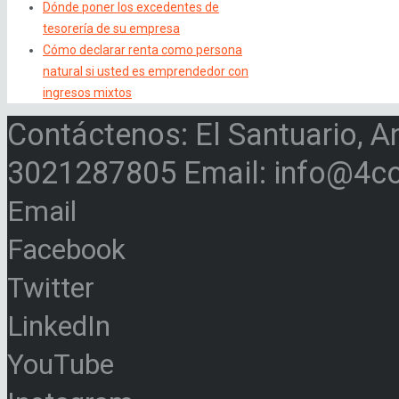
Dónde poner los excedentes de
tesorería de su empresa
Cómo declarar renta como persona
natural si usted es emprendedor con
ingresos mixtos
Contáctenos: El Santuario, A
3021287805 Email: info@4c
Email
Facebook
Twitter
LinkedIn
YouTube