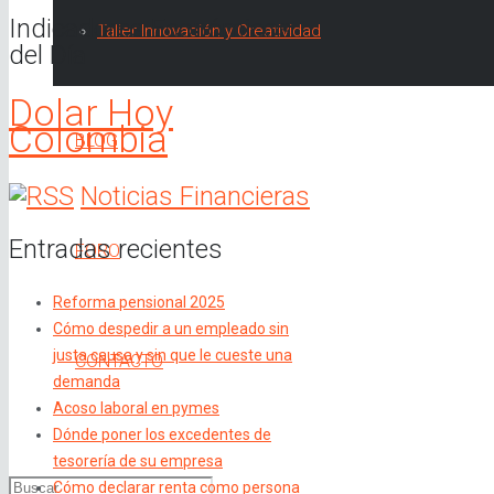
Indicadores Económicos
Taller Innovación y Creatividad
del Día
Dolar Hoy
Colombia
BLOG
Noticias Financieras
Entradas recientes
FORO
Reforma pensional 2025
Cómo despedir a un empleado sin
justa causa y sin que le cueste una
CONTACTO
demanda
Acoso laboral en pymes
Dónde poner los excedentes de
tesorería de su empresa
Cómo declarar renta como persona