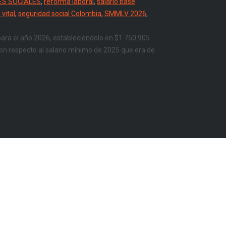
ES SOCIALES
,
reforma laboral
,
salario base
 vital
,
seguridad social Colombia
,
SMMLV 2026
,
para el año 2026, estableciéndolo en $1.750.905
on respecto al salario mínimo de 2025 que era de