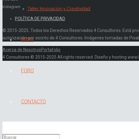
Instagram
Taller Innovación y Creatividad
POLÍTICA DE PRIVACIDAD
© 2015-2025. Todos los Derechos Reservados 4 Consultores. Está prohibi
autorización por escrito de 4 Consultores. Imágenes tomadas de Pixa
BLOG
Acerca de Nosotros
Portafolio
4 Consultores © 2015-2025 All rights reserved. Diseño y hosting ww
FORO
CONTACTO