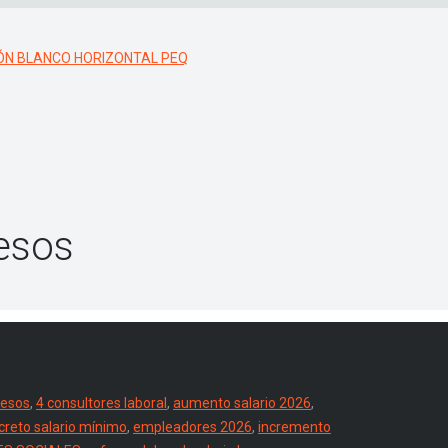
pesos
pesos
,
4 consultores laboral
,
aumento salario 2026
,
creto salario mínimo
,
empleadores 2026
,
incremento