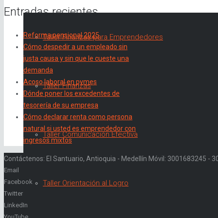
Entradas recientes
Reforma pensional 2025
Taller Finanzas para Emprendedores
Cómo despedir a un empleado sin
justa causa y sin que le cueste una
demanda
Acoso laboral en pymes
Taller Finanzas
Dónde poner los excedentes de
tesorería de su empresa
Cómo declarar renta como persona
natural si usted es emprendedor con
Taller Comunicación Efectiva
ingresos mixtos
Contáctenos: El Santuario, Antioquia - Medellín Móvil: 3001683245 -
Email
Facebook
Taller Orientación al Logro
Twitter
LinkedIn
YouTube