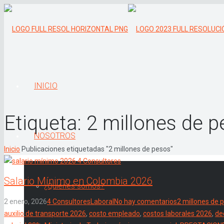
INICIO
Etiqueta:
2 millones de 
NOSOTROS
Inicio
Publicaciones etiquetadas "2 millones de pesos"
Salario Mínimo en Colombia 2026
¿Quiénes somos?
2 enero, 2026
4 Consultores
Laboral
No hay comentarios
2 millones de 
auxilio de transporte 2026
,
costo empleado
,
costos laborales 2026
,
de