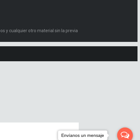
s y cualquier otro material sin la previa
Envíanos un mensaje
Envíanos un mensaje