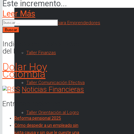
Este incremento...
Leer Más
Taller Finanzas para Emprendedores
Buscar
Indicadores Económicos
del Día
Taller Finanzas
Dolar Hoy
Colombia
Taller Comunicación Efectiva
Noticias Financieras
Entradas recientes
Taller Orientación al Logro
Reforma pensional 2025
Cómo despedir a un empleado sin
justa causa y sin que le cueste una