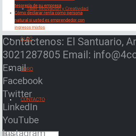
tesorería de su empresa
Taller Innovación y Creatividad
Cómo declarar renta como persona
natural si usted es emprendedor con
ingresos mixtos
Contáctenos: El Santuario, A
BLOG
3021287805 Email: info@4c
Email
FORO
Facebook
Twitter
CONTACTO
LinkedIn
YouTube
Instagram