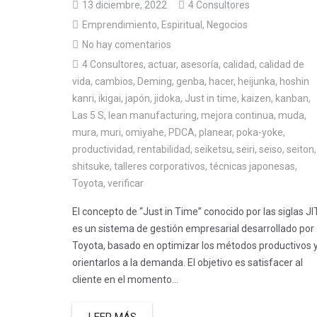
13 diciembre, 2022
4 Consultores
Emprendimiento
,
Espiritual
,
Negocios
No hay comentarios
4 Consultores
,
actuar
,
asesoría
,
calidad
,
calidad de
vida
,
cambios
,
Deming
,
genba
,
hacer
,
heijunka
,
hoshin
kanri
,
ikigai
,
japón
,
jidoka
,
Just in time
,
kaizen
,
kanban
,
Las 5 S
,
lean manufacturing
,
mejora continua
,
muda
,
mura
,
muri
,
omiyahe
,
PDCA
,
planear
,
poka-yoke
,
productividad
,
rentabilidad
,
seiketsu
,
seiri
,
seiso
,
seiton
,
shitsuke
,
talleres corporativos
,
técnicas japonesas
,
Toyota
,
verificar
El concepto de “Just in Time” conocido por las siglas JIT
es un sistema de gestión empresarial desarrollado por
Toyota, basado en optimizar los métodos productivos 
orientarlos a la demanda. El objetivo es satisfacer al
cliente en el momento...
LEER MÁS