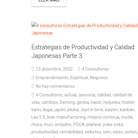
Estrategias de Productividad y Calidad
Japonesas Parte 3
13 diciembre, 2022
4 Consultores
Emprendimiento
,
Espiritual
,
Negocios
No hay comentarios
4 Consultores
,
actuar
,
asesoría
,
calidad
,
calidad de
vida
,
cambios
,
Deming
,
genba
,
hacer
,
heijunka
,
hoshin
kanri
,
ikigai
,
japón
,
jidoka
,
Just in time
,
kaizen
,
kanban
,
Las 5 S
,
lean manufacturing
,
mejora continua
,
muda
,
mura
,
muri
,
omiyahe
,
PDCA
,
planear
,
poka-yoke
,
productividad
,
rentabilidad
,
seiketsu
,
seiri
,
seiso
,
seiton
,