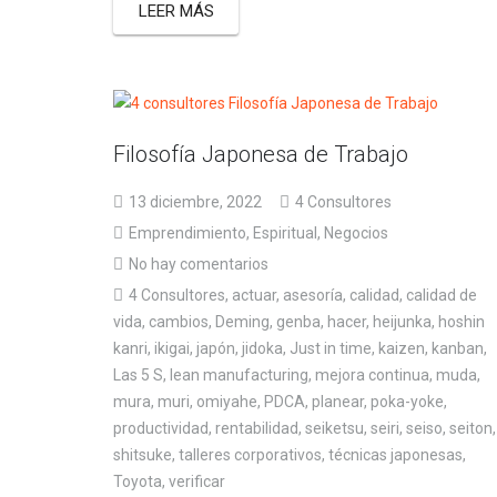
LEER MÁS
Filosofía Japonesa de Trabajo
13 diciembre, 2022
4 Consultores
Emprendimiento
,
Espiritual
,
Negocios
No hay comentarios
4 Consultores
,
actuar
,
asesoría
,
calidad
,
calidad de
vida
,
cambios
,
Deming
,
genba
,
hacer
,
heijunka
,
hoshin
kanri
,
ikigai
,
japón
,
jidoka
,
Just in time
,
kaizen
,
kanban
,
Las 5 S
,
lean manufacturing
,
mejora continua
,
muda
,
mura
,
muri
,
omiyahe
,
PDCA
,
planear
,
poka-yoke
,
productividad
,
rentabilidad
,
seiketsu
,
seiri
,
seiso
,
seiton
,
shitsuke
,
talleres corporativos
,
técnicas japonesas
,
Toyota
,
verificar