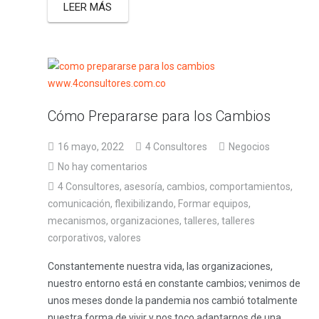
LEER MÁS
Cómo Prepararse para los Cambios
16 mayo, 2022
4 Consultores
Negocios
No hay comentarios
4 Consultores
,
asesoría
,
cambios
,
comportamientos
,
comunicación
,
flexibilizando
,
Formar equipos
,
mecanismos
,
organizaciones
,
talleres
,
talleres
corporativos
,
valores
Constantemente nuestra vida, las organizaciones,
nuestro entorno está en constante cambios; venimos de
unos meses donde la pandemia nos cambió totalmente
nuestra forma de vivir y nos toco adaptarnos de una