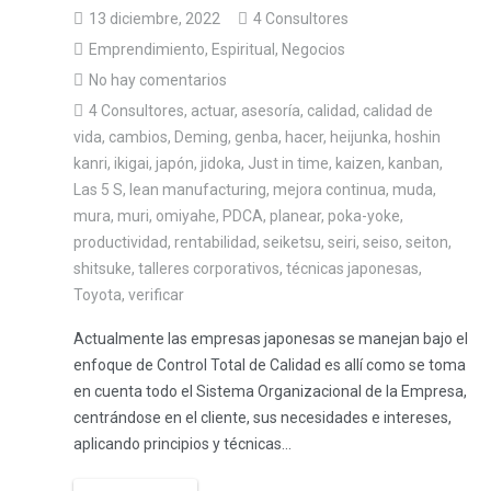
13 diciembre, 2022
4 Consultores
Emprendimiento
,
Espiritual
,
Negocios
No hay comentarios
4 Consultores
,
actuar
,
asesoría
,
calidad
,
calidad de
vida
,
cambios
,
Deming
,
genba
,
hacer
,
heijunka
,
hoshin
kanri
,
ikigai
,
japón
,
jidoka
,
Just in time
,
kaizen
,
kanban
,
Las 5 S
,
lean manufacturing
,
mejora continua
,
muda
,
mura
,
muri
,
omiyahe
,
PDCA
,
planear
,
poka-yoke
,
productividad
,
rentabilidad
,
seiketsu
,
seiri
,
seiso
,
seiton
,
shitsuke
,
talleres corporativos
,
técnicas japonesas
,
Toyota
,
verificar
Actualmente las empresas japonesas se manejan bajo el
enfoque de Control Total de Calidad es allí como se toma
en cuenta todo el Sistema Organizacional de la Empresa,
centrándose en el cliente, sus necesidades e intereses,
aplicando principios y técnicas...