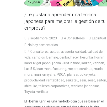
¿Te gustaría aprender una técnica
japonesa para mejorar la gestión de tu
empresa?
8 septiembre, 2023
4 Consultores
Espiritual
No hay comentarios
4 Consultores
,
actuar
,
asesoría
,
calidad
,
calidad de
vida
,
cambios
,
Deming
,
genba
,
hacer
,
heijunka
,
hoshin
kanri
,
ikigai
,
japón
,
jidoka
,
Just in time
,
kaizen
,
kanban
,
Las 5 S
,
lean manufacturing
,
mejora continua
,
muda
,
mura
,
muri
,
omiyahe
,
PDCA
,
planear
,
poka-yoke
,
productividad
,
rentabilidad
,
seiketsu
,
seiri
,
seiso
,
seiton
,
shitsuke
,
talleres corporativos
,
técnicas japonesas
,
Toyota
,
verificar
El Hoshin Kanri es una metodología que se basa en el