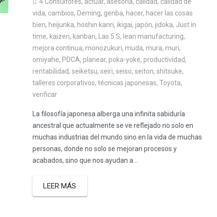
4 Consultores
,
actuar
,
asesoría
,
calidad
,
calidad de
vida
,
cambios
,
Deming
,
genba
,
hacer
,
hacer las cosas
bien
,
heijunka
,
hoshin kanri
,
ikigai
,
japón
,
jidoka
,
Just in
time
,
kaizen
,
kanban
,
Las 5 S
,
lean manufacturing
,
mejora continua
,
monozukuri
,
muda
,
mura
,
muri
,
omiyahe
,
PDCA
,
planear
,
poka-yoke
,
productividad
,
rentabilidad
,
seiketsu
,
seiri
,
seiso
,
seiton
,
shitsuke
,
talleres corporativos
,
técnicas japonesas
,
Toyota
,
verificar
La filosofía japonesa alberga una infinita sabiduría
ancestral que actualmente se ve reflejado no solo en
muchas industrias del mundo sino en la vida de muchas
personas, donde no solo se mejoran procesos y
acabados, sino que nos ayudan a...
LEER MÁS