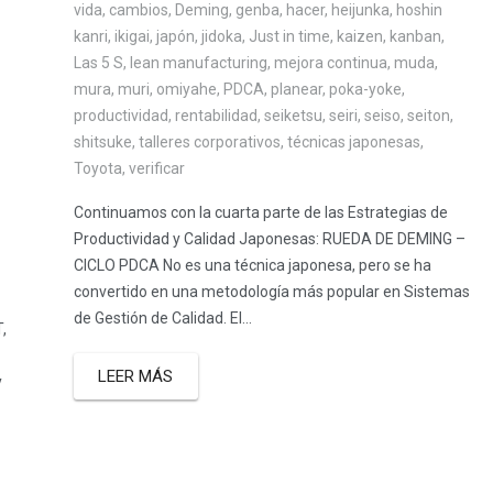
vida
,
cambios
,
Deming
,
genba
,
hacer
,
heijunka
,
hoshin
kanri
,
ikigai
,
japón
,
jidoka
,
Just in time
,
kaizen
,
kanban
,
Las 5 S
,
lean manufacturing
,
mejora continua
,
muda
,
mura
,
muri
,
omiyahe
,
PDCA
,
planear
,
poka-yoke
,
productividad
,
rentabilidad
,
seiketsu
,
seiri
,
seiso
,
seiton
,
shitsuke
,
talleres corporativos
,
técnicas japonesas
,
Toyota
,
verificar
Continuamos con la cuarta parte de las Estrategias de
Productividad y Calidad Japonesas: RUEDA DE DEMING –
CICLO PDCA No es una técnica japonesa, pero se ha
convertido en una metodología más popular en Sistemas
de Gestión de Calidad. El...
,
LEER MÁS
y