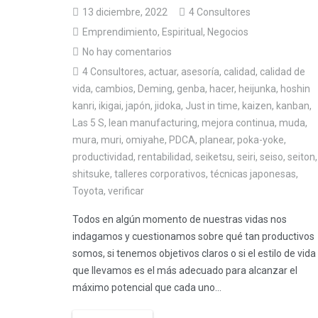
13 diciembre, 2022
4 Consultores
Emprendimiento
,
Espiritual
,
Negocios
No hay comentarios
4 Consultores
,
actuar
,
asesoría
,
calidad
,
calidad de
vida
,
cambios
,
Deming
,
genba
,
hacer
,
heijunka
,
hoshin
kanri
,
ikigai
,
japón
,
jidoka
,
Just in time
,
kaizen
,
kanban
,
Las 5 S
,
lean manufacturing
,
mejora continua
,
muda
,
mura
,
muri
,
omiyahe
,
PDCA
,
planear
,
poka-yoke
,
productividad
,
rentabilidad
,
seiketsu
,
seiri
,
seiso
,
seiton
,
shitsuke
,
talleres corporativos
,
técnicas japonesas
,
Toyota
,
verificar
Todos en algún momento de nuestras vidas nos
indagamos y cuestionamos sobre qué tan productivos
somos, si tenemos objetivos claros o si el estilo de vida
que llevamos es el más adecuado para alcanzar el
máximo potencial que cada uno...