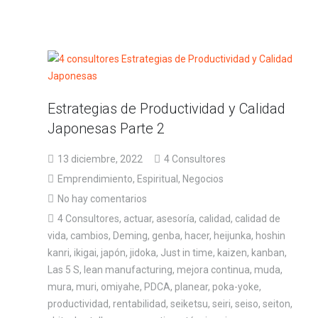
Estrategias de Productividad y Calidad
Japonesas Parte 2
13 diciembre, 2022
4 Consultores
Emprendimiento
,
Espiritual
,
Negocios
No hay comentarios
4 Consultores
,
actuar
,
asesoría
,
calidad
,
calidad de
vida
,
cambios
,
Deming
,
genba
,
hacer
,
heijunka
,
hoshin
kanri
,
ikigai
,
japón
,
jidoka
,
Just in time
,
kaizen
,
kanban
,
Las 5 S
,
lean manufacturing
,
mejora continua
,
muda
,
mura
,
muri
,
omiyahe
,
PDCA
,
planear
,
poka-yoke
,
productividad
,
rentabilidad
,
seiketsu
,
seiri
,
seiso
,
seiton
,