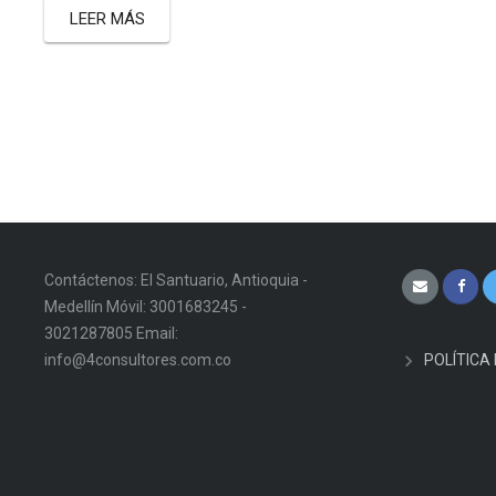
LEER MÁS
Contáctenos: El Santuario, Antioquia -
Medellín Móvil: 3001683245 -
3021287805 Email:
info@4consultores.com.co
POLÍTICA