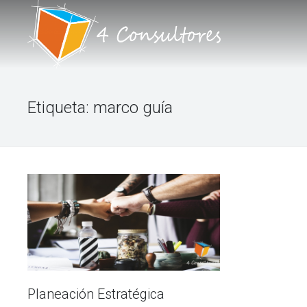
INICIO
Etiqueta:
marco guía
NOSOTROS
PORTAFOLIO DE SERVICIOS
TALLERES
BLOG
FORO
CONTACTO
Planeación Estratégica