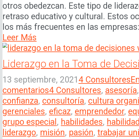
otros obedezcan. Este tipo de lidera
retraso educativo y cultural. Estos o
los más frecuentes en las empresas:.
Leer Más
Liderazgo en la Toma de Decis
13 septiembre, 2021
4 Consultores
E
comentarios
4 Consultores
,
asesoría
confianza
,
consultoría
,
cultura organ
gerenciales
,
eficaz
,
emprendedor
,
eq
grupo especial
,
habilidades
,
habilida
liderazgo
,
misión
,
pasión
,
trabajar un