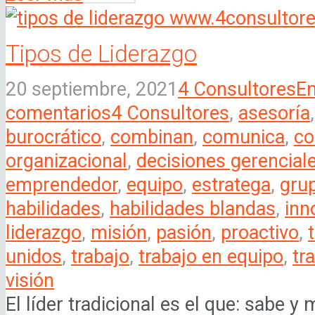
Tipos de Liderazgo
20 septiembre, 2021
4 Consultores
E
comentarios
4 Consultores
,
asesoría
burocrático
,
combinan
,
comunica
,
co
organizacional
,
decisiones gerencial
emprendedor
,
equipo
,
estratega
,
gru
habilidades
,
habilidades blandas
,
inn
liderazgo
,
misión
,
pasión
,
proactivo
,
unidos
,
trabajo
,
trabajo en equipo
,
tr
visión
El líder tradicional es el que: sabe 