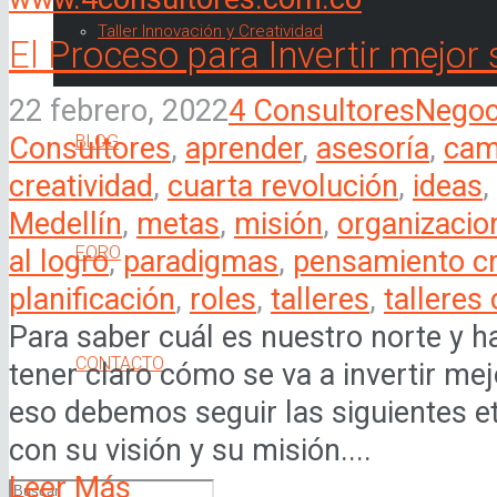
Taller Innovación y Creatividad
El Proceso para Invertir mejor
22 febrero, 2022
4 Consultores
Negoc
BLOG
Consultores
,
aprender
,
asesoría
,
cam
creatividad
,
cuarta revolución
,
ideas
,
Medellín
,
metas
,
misión
,
organizacio
FORO
al logro
,
paradigmas
,
pensamiento cr
planificación
,
roles
,
talleres
,
talleres
Para saber cuál es nuestro norte y 
CONTACTO
tener claro cómo se va a invertir me
eso debemos seguir las siguientes e
con su visión y su misión....
Leer Más