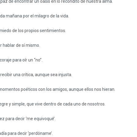
apaz de encontrar un oasis en lo recóndito de nuestra alma.
da mañana por el milagro de la vida.
 miedo de los propios sentimientos.
r hablar de sí mismo.
coraje para oír un “no”.
ecibir una crítica, aunque sea injusta.
r momentos poéticos con los amigos, aunque ellos nos hieran.
, alegre y simple, que vive dentro de cada uno de nosotros.
z para decir ‘me equivoqué’.
adía para decir ‘perdóname’.