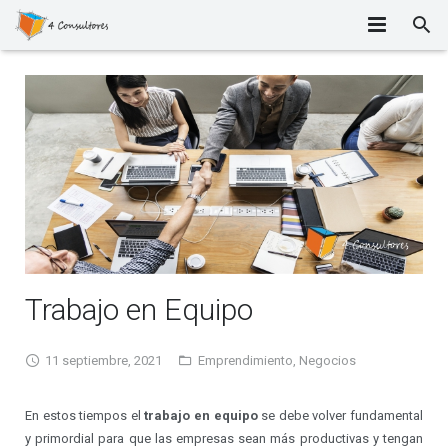
INICIO
NOSOTROS
PORTAFOLIO DE SERVICIOS
TALLERES
BLOG
Trabajo en Equipo
FORO
CONTACTO
11 septiembre, 2021
Emprendimiento
,
Negocios
En estos tiempos el
trabajo en equipo
se debe volver fundamental
y primordial para que las empresas sean más productivas y tengan